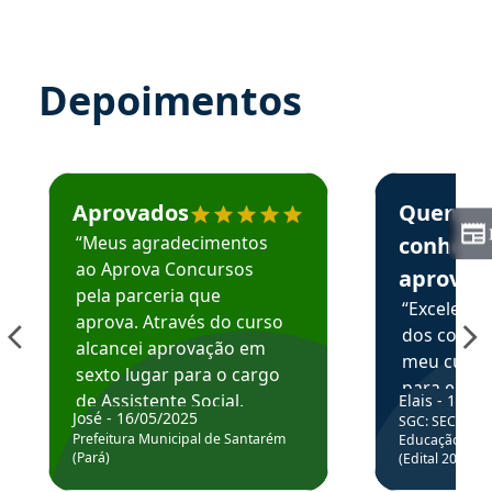
Depoimentos
Estudante José recomenda o Aprova Concursos em depoime
Estudante Elai
Aprovados
Quem
“Meus agradecimentos
conhece
ao Aprova Concursos
aprova
pela parceria que
“Excelente
aprova. Através do curso
dos conte
alcancei aprovação em
meu curso,
sexto lugar para o cargo
para enten
de Assistente Social.
Elais - 15/07
colocar em
José - 16/05/2025
SGC: SEC BA - 
Hoje estou atuando na
através da
Prefeitura Municipal de Santarém
Educação Básic
Prefeitura de Santarém.
(Pará)
(Edital 2025_0
de questõe
Obrigado ao professores