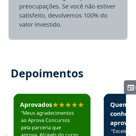
preocupações. Se você não estiver
satisfeito, devolvemos 100% do
valor investido.
Depoimentos
Estudante José recomenda o Aprova Concursos em depoime
Estudante Elai
Aprovados
Quem
“Meus agradecimentos
conhece
ao Aprova Concursos
aprova
pela parceria que
“Excelente
aprova. Através do curso