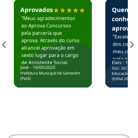
Estudante José recomenda o Aprova Concursos em depoime
Estudante Elai
Aprovados
Quem
“Meus agradecimentos
conhece
ao Aprova Concursos
aprova
pela parceria que
“Excelente
aprova. Através do curso
dos conte
alcancei aprovação em
meu curso,
sexto lugar para o cargo
para enten
de Assistente Social.
Elais - 15/07
colocar em
José - 16/05/2025
SGC: SEC BA - 
Hoje estou atuando na
através da
Prefeitura Municipal de Santarém
Educação Básic
Prefeitura de Santarém.
(Pará)
(Edital 2025_0
de questõe
Obrigado ao professores
e ao APROVA!”