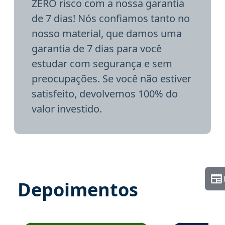
ZERO risco com a nossa garantia
de 7 dias! Nós confiamos tanto no
nosso material, que damos uma
garantia de 7 dias para você
estudar com segurança e sem
preocupações. Se você não estiver
satisfeito, devolvemos 100% do
valor investido.
Depoimentos