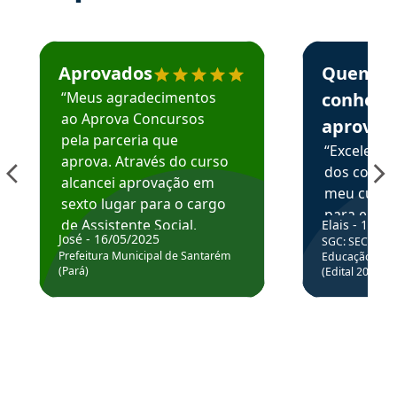
Estudante José recomenda o Aprova Concursos em depoime
Estudante Elai
Aprovados
Quem
“Meus agradecimentos
conhece
ao Aprova Concursos
aprova
pela parceria que
“Excelente
aprova. Através do curso
dos conte
alcancei aprovação em
meu curso,
sexto lugar para o cargo
para enten
de Assistente Social.
Elais - 15/07
colocar em
José - 16/05/2025
SGC: SEC BA - 
Hoje estou atuando na
através da
Prefeitura Municipal de Santarém
Educação Básic
Prefeitura de Santarém.
(Pará)
(Edital 2025_0
de questõe
Obrigado ao professores
e ao APROVA!”