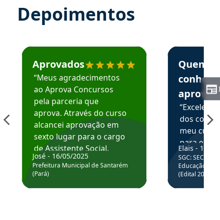
Depoimentos
Estudante José recomenda o Aprova Concursos em depoime
Estudante Elai
Aprovados
Quem
“Meus agradecimentos
conhece
ao Aprova Concursos
aprova
pela parceria que
“Excelente
aprova. Através do curso
dos conte
alcancei aprovação em
meu curso,
sexto lugar para o cargo
para enten
de Assistente Social.
Elais - 15/07
colocar em
José - 16/05/2025
SGC: SEC BA - 
Hoje estou atuando na
através da
Prefeitura Municipal de Santarém
Educação Básic
Prefeitura de Santarém.
(Pará)
(Edital 2025_0
de questõe
Obrigado ao professores
e ao APROVA!”