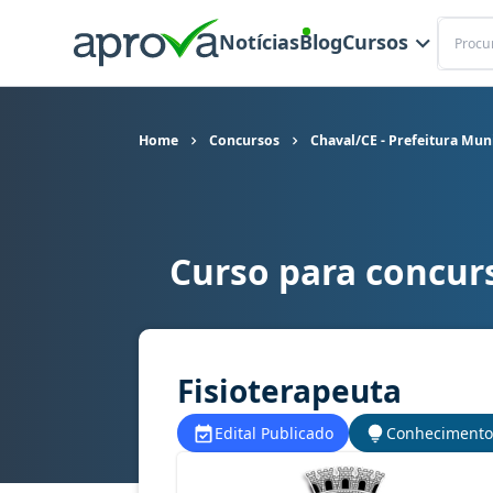
Buscar
Notícias
Blog
Cursos
Home
Concursos
Chaval/CE - Prefeitura Mun
Curso para concurs
Curso para concurso Chaval/CE - Prefeitura Mun
Fisioterapeuta
Edital Publicado
Conhecimento