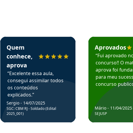
rsos em depoimento
Estudante Sergio recomenda o Aprova Concursos em depoimento
Estudante Mário reco
Quem
Aprovados
conhece,
“Fui aprovado n
concurso!! O mat
aprova
aprova foi fund
“Excelente essa aula,
para meu suces
consegui assimilar todos
concurso publico
os conteúdos
explicados.”
Sergio - 14/07/2025
Mário - 11/04/2025
SGC: CBM RJ - Soldado (Edital
2025_001)
SEJUSP