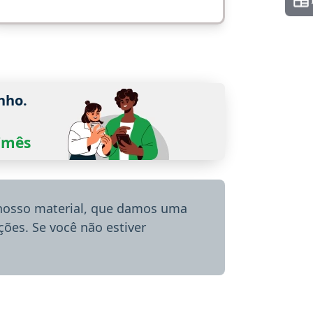
nho.
0/mês
 nosso material, que damos uma
ões. Se você não estiver