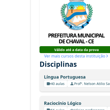
Válido até a data da prova
Ver mais cursos desta instituição
Disciplinas
Língua Portuguesa
40 aulas
Profº. Nelson Atilio Sa
Raciocínio Lógico