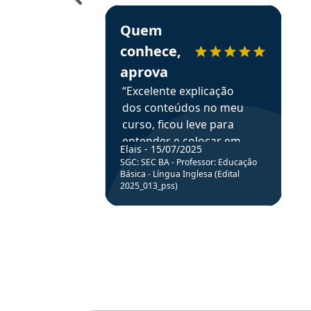
Estudante Elais recomenda o Aprova Concu
Quem
conhece,
aprova
“Excelente explicação
dos conteúdos no meu
curso, ficou leve para
entender e colocar em
Elais - 15/07/2025
prática através da
SGC: SEC BA - Professor: Educação
resolução de questões.”
Básica - Língua Inglesa (Edital
2025_013_pss)