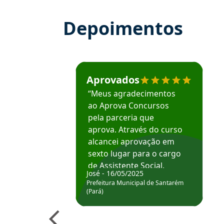
Depoimentos
Estudante José recomenda o Aprova Concu
Aprovados
“Meus agradecimentos
ao Aprova Concursos
pela parceria que
aprova. Através do curso
alcancei aprovação em
sexto lugar para o cargo
de Assistente Social.
José - 16/05/2025
Hoje estou atuando na
Prefeitura Municipal de Santarém
Prefeitura de Santarém.
(Pará)
Obrigado ao professores
e ao APROVA!”