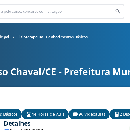
icipal
Fisioterapeuta - Conhecimentos Básicos
o Chaval/CE - Prefeitura Mu
icipal cargo Fisioterapeuta - Conhecimentos Básicos
s Básicos
44 Horas de Aula
96 Videoaulas
2 Dis
Detalhes