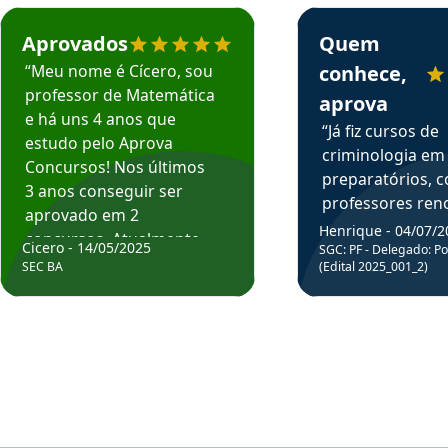
rsos em depoimento
Estudante Cicero recomenda o Aprova Concursos em depoimento
Estudante Henrique r
Aprovados
Quem
“Meu nome é Cícero, sou
conhece,
professor de Matemática
aprova
e há uns 4 anos que
“Já fiz cursos de
estudo pelo Aprova
criminologia em
Concursos! Nos últimos
preparatórios, 
3 anos conseguir ser
professores re
aprovado em 2
fiz curso em pós
Henrique - 04/07/2
concursos. Atualmente,
Cicero - 14/05/2025
graduação. Poré
SGC: PF - Delegado: Pol
estou atuando como
SEC BA
(Edital 2025_001_2)
Professor do Apr
professor de Matemática
sem dúvida, o m
do Estado da Bahia que
todos na discipl
fui aprovado estudando
Criminologia! Ex
com o Aprova.”
didática e objeti
Parabéns a todo