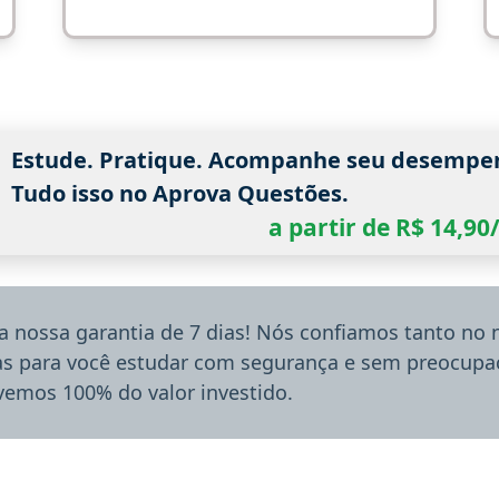
Estude. Pratique. Acompanhe seu desempe
Tudo isso no Aprova Questões.
a partir de R$ 14,9
a nossa garantia de 7 dias! Nós confiamos tanto no
ias para você estudar com segurança e sem preocupaç
lvemos 100% do valor investido.