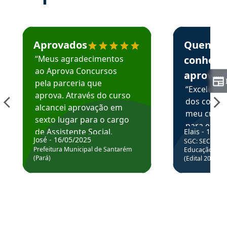
Estudante José recomenda o Aprova Concursos em depoime
Estudante Elai
Aprovados
Quem
“Meus agradecimentos
conhece
ao Aprova Concursos
aprova
pela parceria que
“Excelente
aprova. Através do curso
dos conte
alcancei aprovação em
meu curso,
sexto lugar para o cargo
para enten
de Assistente Social.
Elais - 15/07
colocar em
José - 16/05/2025
SGC: SEC BA - 
Hoje estou atuando na
através da
Prefeitura Municipal de Santarém
Educação Básic
Prefeitura de Santarém.
(Pará)
(Edital 2025_0
de questõe
Obrigado ao professores
e ao APROVA!”