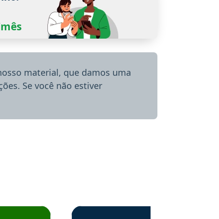
0/mês
 nosso material, que damos uma
ões. Se você não estiver
menda o Aprova Concursos em depoimento
Estudante Alessandra recomenda o Aprova 