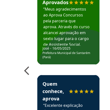
Aprovados
“Meus agradecimentos
ao Aprova Concursos
pela parceria que
aprova. Através do curso
alcancei aprovação em
sexto lugar para o cargo
de Assistente Social.
José - 16/05/2025
Hoje estou atuando na
Prefeitura Municipal de Santarém
Prefeitura de Santarém.
(Pará)
Obrigado ao professores
e ao APROVA!”
Estudante Elais recomenda o Aprova Concu
Quem
conhece,
aprova
“Excelente explicação