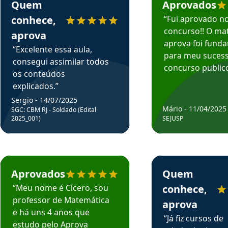
Quem
Aprovados
conhece,
“Fui aprovado n
concurso!! O mat
aprova
aprova foi fund
“Excelente essa aula,
para meu suces
consegui assimilar todos
concurso publico
os conteúdos
explicados.”
Sergio - 14/07/2025
Mário - 11/04/2025
SGC: CBM RJ - Soldado (Edital
2025_001)
SEJUSP
rsos em depoimento
Estudante Cicero recomenda o Aprova Concursos em depoimento
Estudante Henrique r
Aprovados
Quem
“Meu nome é Cícero, sou
conhece,
professor de Matemática
aprova
e há uns 4 anos que
“Já fiz cursos de
estudo pelo Aprova