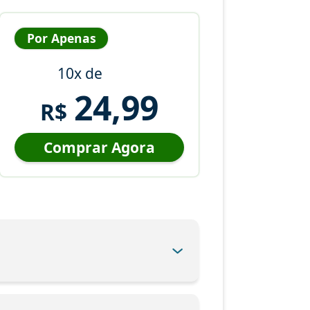
Por Apenas
10x de
24,99
R$
Comprar Agora