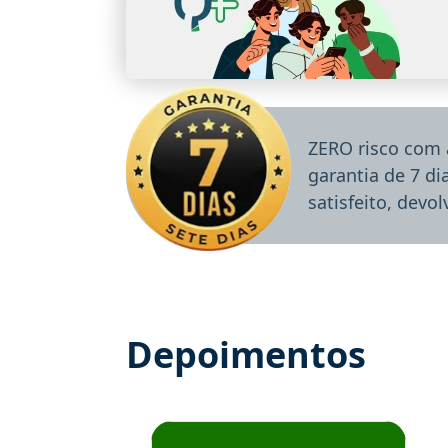
ZERO risco com 
garantia de 7 d
satisfeito, devo
Depoimentos
Estudante José recomenda o Aprova Concu