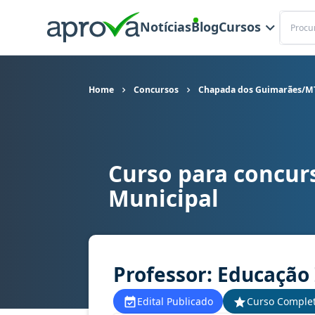
Buscar
Notícias
Blog
Cursos
Home
Concursos
Chapada dos Guimarães/MT 
Curso para concur
Curso para concurso Chapada dos Guimarães/MT -
Municipal
Professor: Educação I
Edital Publicado
Curso Comple