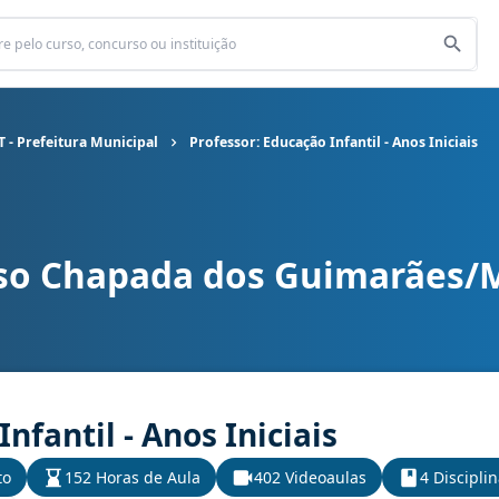
- Prefeitura Municipal
Professor: Educação Infantil - Anos Iniciais
so Chapada dos Guimarães/MT
 Prefeitura Municipal cargo Professor: Educação Infantil - Anos I
nfantil - Anos Iniciais
to
152 Horas de Aula
402 Videoaulas
4 Discipli