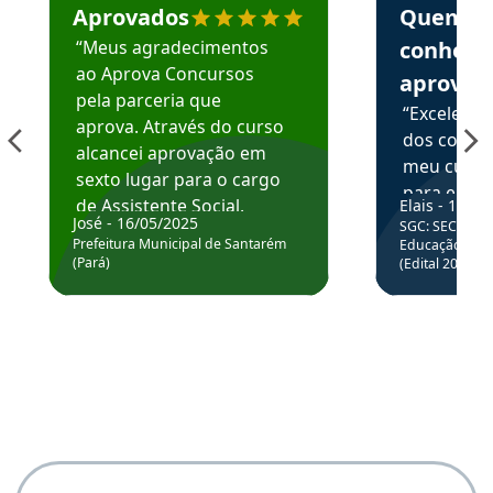
Aprovados
Quem
“Meus agradecimentos
conhece
ao Aprova Concursos
aprova
pela parceria que
“Excelente
aprova. Através do curso
dos conte
alcancei aprovação em
meu curso,
sexto lugar para o cargo
para enten
de Assistente Social.
Elais - 15/07
colocar em
José - 16/05/2025
SGC: SEC BA - 
Hoje estou atuando na
através da
Prefeitura Municipal de Santarém
Educação Básic
Prefeitura de Santarém.
(Pará)
(Edital 2025_0
de questõe
Obrigado ao professores
e ao APROVA!”