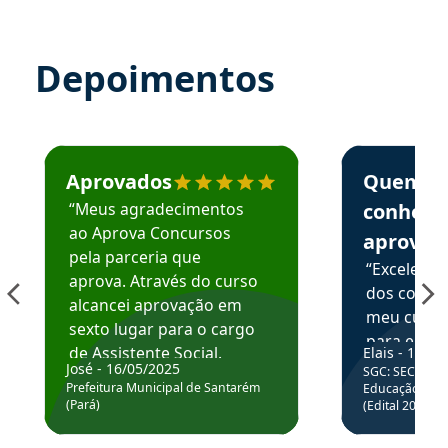
Depoimentos
Estudante José recomenda o Aprova Concursos em depoime
Estudante Elai
Aprovados
Quem
“Meus agradecimentos
conhece
ao Aprova Concursos
aprova
pela parceria que
“Excelente
aprova. Através do curso
dos conte
alcancei aprovação em
meu curso,
sexto lugar para o cargo
para enten
de Assistente Social.
Elais - 15/07
colocar em
José - 16/05/2025
SGC: SEC BA - 
Hoje estou atuando na
através da
Prefeitura Municipal de Santarém
Educação Básic
Prefeitura de Santarém.
(Pará)
(Edital 2025_0
de questõe
Obrigado ao professores