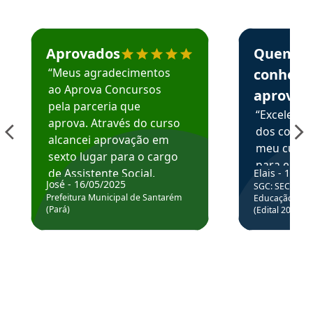
Estudante José recomenda o Aprova Concursos em depoime
Estudante Elai
Aprovados
Quem
“Meus agradecimentos
conhece
ao Aprova Concursos
aprova
pela parceria que
“Excelente
aprova. Através do curso
dos conte
alcancei aprovação em
meu curso,
sexto lugar para o cargo
para enten
de Assistente Social.
Elais - 15/07
colocar em
José - 16/05/2025
SGC: SEC BA - 
Hoje estou atuando na
através da
Prefeitura Municipal de Santarém
Educação Básic
Prefeitura de Santarém.
(Pará)
(Edital 2025_0
de questõe
Obrigado ao professores
e ao APROVA!”