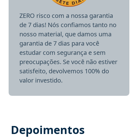
ZERO risco com a nossa garantia
de 7 dias! Nós confiamos tanto no
nosso material, que damos uma
garantia de 7 dias para você
estudar com segurança e sem
preocupações. Se você não estiver
satisfeito, devolvemos 100% do
valor investido.
Depoimentos