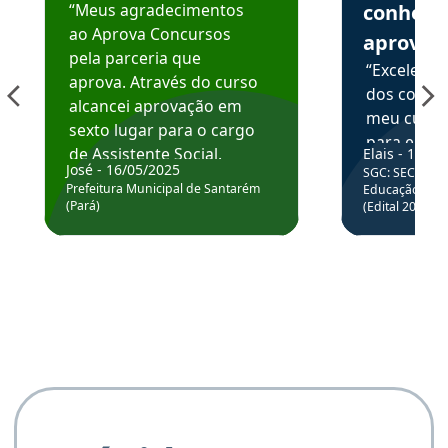
“Meus agradecimentos
conhece
ao Aprova Concursos
aprova
pela parceria que
“Excelente
aprova. Através do curso
dos conte
alcancei aprovação em
meu curso,
sexto lugar para o cargo
para enten
de Assistente Social.
Elais - 15/07
colocar em
José - 16/05/2025
SGC: SEC BA - 
Hoje estou atuando na
através da
Prefeitura Municipal de Santarém
Educação Básic
Prefeitura de Santarém.
(Pará)
(Edital 2025_0
de questõe
Obrigado ao professores
e ao APROVA!”