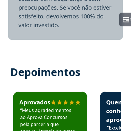
preocupações. Se você não estiver
satisfeito, devolvemos 100% do
valor investido.
Depoimentos
Estudante José recomenda o Aprova Concursos em depoime
Estudante Elai
Aprovados
Quem
“Meus agradecimentos
conhece
ao Aprova Concursos
aprova
pela parceria que
“Excelente