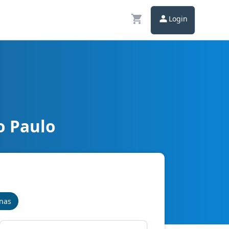
Login
o Paulo
inas