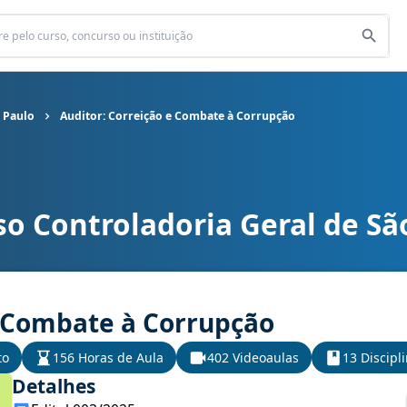
 Paulo
Auditor: Correição e Combate à Corrupção
so Controladoria Geral de Sã
al de São Paulo cargo Auditor: Correição e Combate à Corrupção
e Combate à Corrupção
to
156 Horas de Aula
402 Videoaulas
13 Discipl
Detalhes