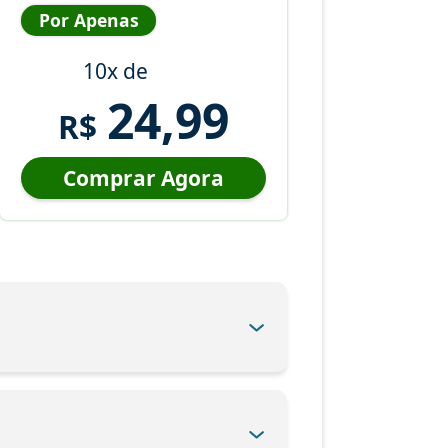
Por Apenas
10x de
24,99
R$
Comprar Agora