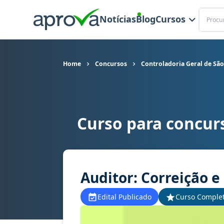
Buscar
Notícias
Blog
Cursos
Home
Concursos
Controladoria Geral de São
Curso para concur
Curso para concurso CGE SP - Controladoria Ger
Auditor: Correição 
Edital Publicado
Curso Comple