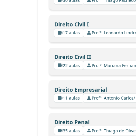
30 aulas
Profº. Thiago Pacheco
Direito Civil I
17 aulas
Profº. Leonardo Lindr
Direito Civil II
22 aulas
Profº. Mariana Fernan
Direito Empresarial
11 aulas
Profº. Antonio Carlos/
Direito Penal
35 aulas
Profº. Thiago de Oliv