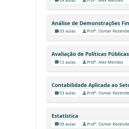
24 aulas
Profº. Alex Mendes
Análise de Demonstrações Fin
33 aulas
Profº. Osmar Rezende
Avaliação de Políticas Públicas
12 aulas
Profº. Alex Mendes
Contabilidade Aplicada ao Set
53 aulas
Profº. Osmar Rezende
Estatística
39 aulas
Profº. Osmar Rezende