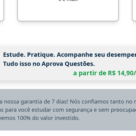
Estude. Pratique. Acompanhe seu desempe
Tudo isso no Aprova Questões.
a partir de R$ 14,9
a nossa garantia de 7 dias! Nós confiamos tanto no
ias para você estudar com segurança e sem preocupaç
lvemos 100% do valor investido.