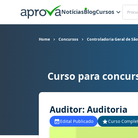
Buscar
Notícias
Blog
Cursos
Home
Concursos
Controladoria Geral de São
Curso para concur
Curso para concurso CGE SP - Controladoria Gera
Auditor: Auditoria
Edital Publicado
Curso Comple