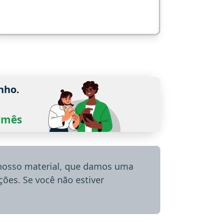
nho.
0/mês
 nosso material, que damos uma
ões. Se você não estiver