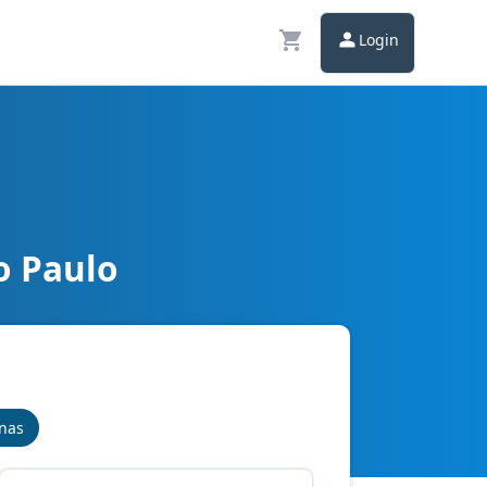
Login
o Paulo
inas