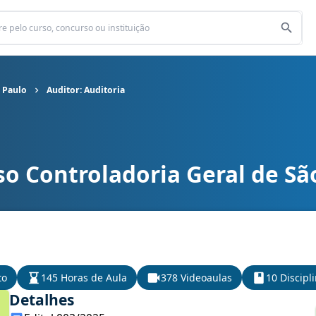
 Paulo
Auditor: Auditoria
so Controladoria Geral de Sã
l de São Paulo cargo Auditor: Auditoria
to
145 Horas de Aula
378 Videoaulas
10 Discipl
Detalhes