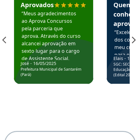
Aprovados
Quem
“Meus agradecimentos
conhece
ao Aprova Concursos
aprova
pela parceria que
“Excelente
aprova. Através do curso
dos conte
alcancei aprovação em
meu curso,
sexto lugar para o cargo
para enten
de Assistente Social.
Elais - 15/07
colocar em
José - 16/05/2025
SGC: SEC BA - 
Hoje estou atuando na
através da
Prefeitura Municipal de Santarém
Educação Básic
Prefeitura de Santarém.
(Pará)
(Edital 2025_0
de questõe
Obrigado ao professores
e ao APROVA!”