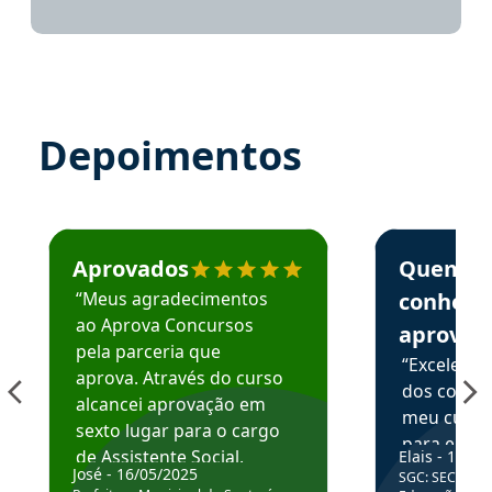
Depoimentos
Estudante José recomenda o Aprova Concursos em depoime
Estudante Elai
Aprovados
Quem
“Meus agradecimentos
conhece
ao Aprova Concursos
aprova
pela parceria que
“Excelente
aprova. Através do curso
dos conte
alcancei aprovação em
meu curso,
sexto lugar para o cargo
para enten
de Assistente Social.
Elais - 15/07
colocar em
José - 16/05/2025
SGC: SEC BA - 
Hoje estou atuando na