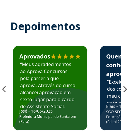
Depoimentos
Estudante José recomenda o Aprova Concursos em depoime
Estudante Elai
Aprovados
Quem
“Meus agradecimentos
conhece
ao Aprova Concursos
aprova
pela parceria que
“Excelente
aprova. Através do curso
dos conte
alcancei aprovação em
meu curso,
sexto lugar para o cargo
para enten
de Assistente Social.
Elais - 15/07
colocar em
José - 16/05/2025
SGC: SEC BA - 
Hoje estou atuando na
através da
Prefeitura Municipal de Santarém
Educação Básic
Prefeitura de Santarém.
(Pará)
(Edital 2025_0
de questõe
Obrigado ao professores