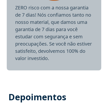
ZERO risco com a nossa garantia
de 7 dias! Nós confiamos tanto no
nosso material, que damos uma
garantia de 7 dias para você
estudar com segurança e sem
preocupações. Se você não estiver
satisfeito, devolvemos 100% do
valor investido.
Depoimentos