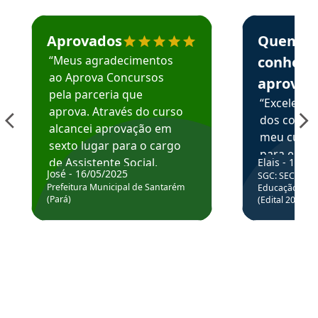
Estudante José recomenda o Aprova Concursos em depoime
Estudante Elai
Aprovados
Quem
“Meus agradecimentos
conhece
ao Aprova Concursos
aprova
pela parceria que
“Excelente
aprova. Através do curso
dos conte
alcancei aprovação em
meu curso,
sexto lugar para o cargo
para enten
de Assistente Social.
Elais - 15/07
colocar em
José - 16/05/2025
SGC: SEC BA - 
Hoje estou atuando na
através da
Prefeitura Municipal de Santarém
Educação Básic
Prefeitura de Santarém.
(Pará)
(Edital 2025_0
de questõe
Obrigado ao professores
e ao APROVA!”