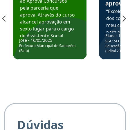
ao Aprova Concursos
aprova
pela parceria que
“Excelente
aprova. Através do curso
dos conte
alcancei aprovação em
meu curso,
sexto lugar para o cargo
para enten
de Assistente Social.
Elais - 15/07
colocar em
José - 16/05/2025
SGC: SEC BA - 
Hoje estou atuando na
através da
Prefeitura Municipal de Santarém
Educação Básic
Prefeitura de Santarém.
(Pará)
(Edital 2025_0
de questõe
Obrigado ao professores
e ao APROVA!”
Dúvidas