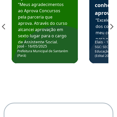
“Meus agradecimentos
conhece
ao Aprova Concursos
aprova
pela parceria que
“Excelente
aprova. Através do curso
dos conte
alcancei aprovação em
meu curso,
sexto lugar para o cargo
para enten
de Assistente Social.
Elais - 15/07
colocar em
José - 16/05/2025
SGC: SEC BA - 
Hoje estou atuando na
através da
Prefeitura Municipal de Santarém
Educação Básic
Prefeitura de Santarém.
(Pará)
(Edital 2025_0
de questõe
Obrigado ao professores
e ao APROVA!”