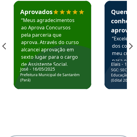
Estudante José recomenda o Aprova Concursos em depoime
Estudante Elai
Aprovados
Quem
“Meus agradecimentos
conhece
ao Aprova Concursos
aprova
pela parceria que
“Excelente
aprova. Através do curso
dos conte
alcancei aprovação em
meu curso,
sexto lugar para o cargo
para enten
de Assistente Social.
Elais - 15/07
colocar em
José - 16/05/2025
SGC: SEC BA - 
Hoje estou atuando na
através da
Prefeitura Municipal de Santarém
Educação Básic
Prefeitura de Santarém.
(Pará)
(Edital 2025_0
de questõe
Obrigado ao professores
e ao APROVA!”