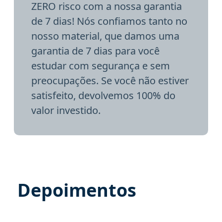
ZERO risco com a nossa garantia
de 7 dias! Nós confiamos tanto no
nosso material, que damos uma
garantia de 7 dias para você
estudar com segurança e sem
preocupações. Se você não estiver
satisfeito, devolvemos 100% do
valor investido.
Depoimentos