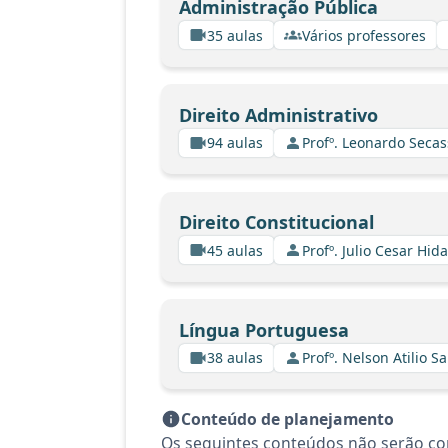
Administração Pública
35 aulas
Vários professores
Direito Administrativo
94 aulas
Profº. Leonardo Secas
Direito Constitucional
45 aulas
Profº. Julio Cesar Hid
Língua Portuguesa
38 aulas
Profº. Nelson Atilio Sa
Conteúdo de planejamento
Os seguintes conteúdos não serão con