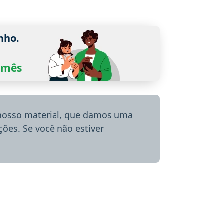
nho.
0/mês
 nosso material, que damos uma
ões. Se você não estiver