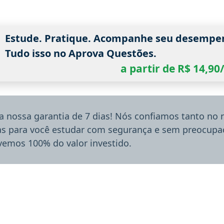
Estude. Pratique. Acompanhe seu desempe
Tudo isso no Aprova Questões.
a partir de R$ 14,9
a nossa garantia de 7 dias! Nós confiamos tanto no
ias para você estudar com segurança e sem preocupaç
lvemos 100% do valor investido.