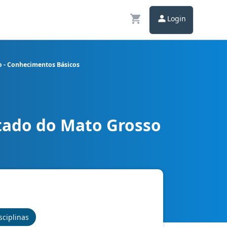
Login
o - Conhecimentos Básicos
stado do Mato Grosso
logia da Informação - Conhecimentos Básicos
sciplinas