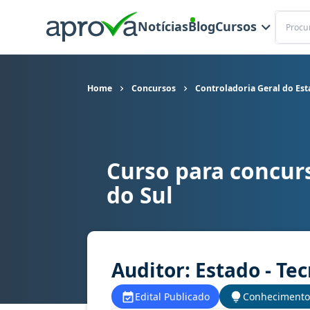
Buscar
Notícias
Blog
Cursos
Home
Concursos
Controladoria Geral do Es
Curso para concur
Curso para concurso CGE MS - Controladoria Ger
do Sul
Auditor: Estado - Te
Edital Publicado
Conhecimento