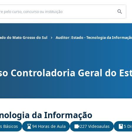
tado do Mato Grosso do Sul
Auditor: Estado - Tecnologia da Informaçã
so Controladoria Geral do E
al do Estado do Mato Grosso do Sul cargo Auditor: Estado - Tecno
cnologia da Informação
s Básicos
94 Horas de Aula
227 Videoaulas
5 Di