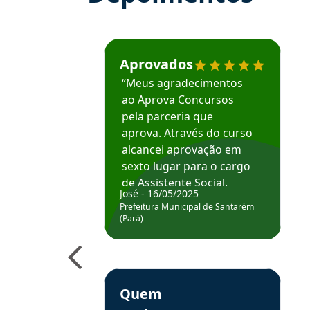
Estudante José recomenda o Aprova Concu
Aprovados
“Meus agradecimentos
ao Aprova Concursos
pela parceria que
aprova. Através do curso
alcancei aprovação em
sexto lugar para o cargo
de Assistente Social.
José - 16/05/2025
Hoje estou atuando na
Prefeitura Municipal de Santarém
Prefeitura de Santarém.
(Pará)
Obrigado ao professores
e ao APROVA!”
Estudante Elais recomenda o Aprova Concu
Quem