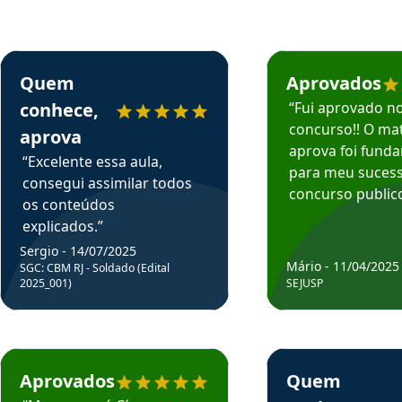
rsos em depoimento
Estudante Sergio recomenda o Aprova Concursos em depoimento
Estudante Mário reco
Quem
Aprovados
conhece,
“Fui aprovado n
concurso!! O mat
aprova
aprova foi fund
“Excelente essa aula,
para meu suces
consegui assimilar todos
concurso publico
os conteúdos
explicados.”
Sergio - 14/07/2025
Mário - 11/04/2025
SGC: CBM RJ - Soldado (Edital
2025_001)
SEJUSP
rsos em depoimento
Estudante Cicero recomenda o Aprova Concursos em depoimento
Estudante Henrique r
Aprovados
Quem