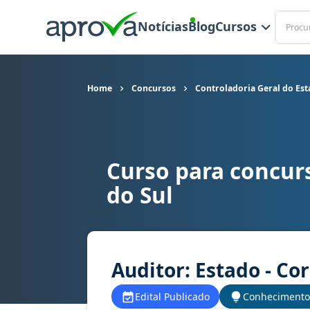
Buscar
Notícias
Blog
Cursos
Home
Concursos
Controladoria Geral do Es
Curso para concur
Curso para concurso CGE MS - Controladoria Ger
do Sul
Auditor: Estado - Co
Edital Publicado
Conhecimento