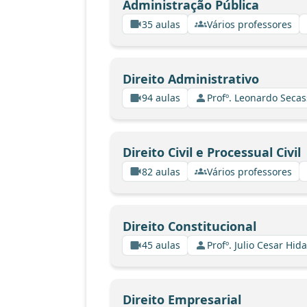
Administração Pública
35 aulas
Vários professores
Direito Administrativo
94 aulas
Profº. Leonardo Secas
Direito Civil e Processual Civil
82 aulas
Vários professores
Direito Constitucional
45 aulas
Profº. Julio Cesar Hid
Direito Empresarial