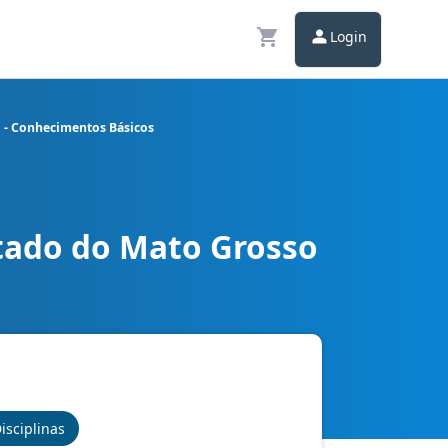
Login
o - Conhecimentos Básicos
stado do Mato Grosso
gedoria e Correição - Conhecimentos Básicos
isciplinas