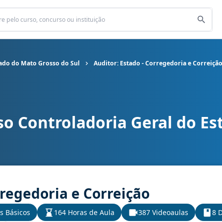
tado do Mato Grosso do Sul
Auditor: Estado - Corregedoria e Correiçã
so Controladoria Geral do E
al do Estado do Mato Grosso do Sul cargo Auditor: Estado - Corre
rregedoria e Correição
s Básicos
164 Horas de Aula
387 Videoaulas
8 D