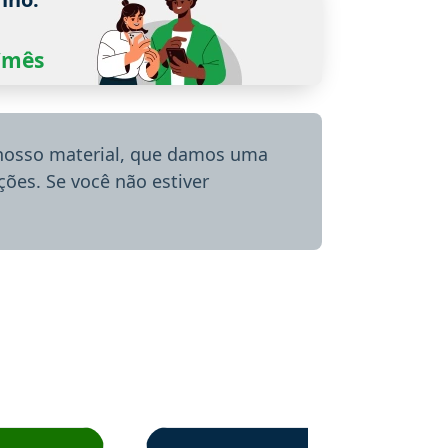
0/mês
 nosso material, que damos uma
ões. Se você não estiver
menda o Aprova Concursos em depoimento
Estudante Alessandra recomenda o Aprova 