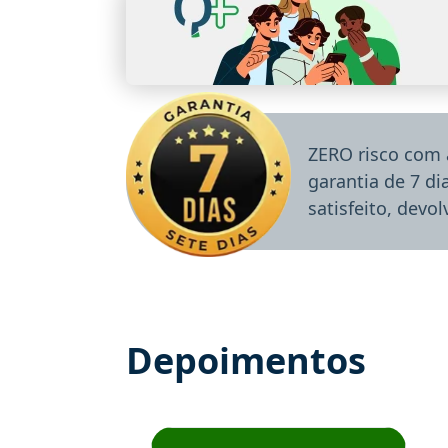
ZERO risco com 
garantia de 7 d
satisfeito, devo
Depoimentos
Estudante José recomenda o Aprova Concu