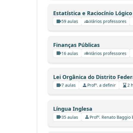
Estatística e Raciocínio Lógico
59 aulas
Vários professores
Finanças Públicas
16 aulas
Vários professores
Lei Orgânica do Distrito Feder
7 aulas
Profº. a definir
2 
Língua Inglesa
35 aulas
Profº. Renato Baggio 