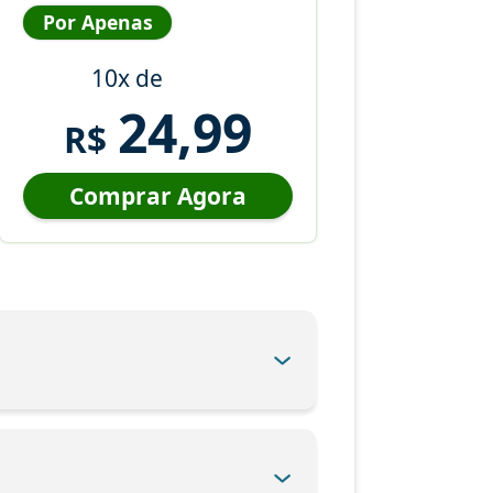
Por Apenas
10x de
24,99
R$
Comprar Agora