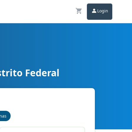
Login
trito Federal
 e Controle
inas