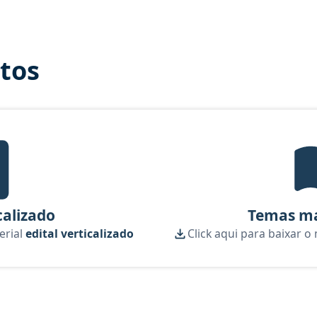
itos
tal Verticalizado, material gratuito do Aprova Concursos para o cur
calizado
Temas ma
erial
edital verticalizado
Click aqui para baixar o