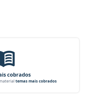
so Auditor: Controle Interno - Finanças e Controle
Temas mais cobrados, material gratuito do Aprova Concursos para
is cobrados
 material
temas mais cobrados