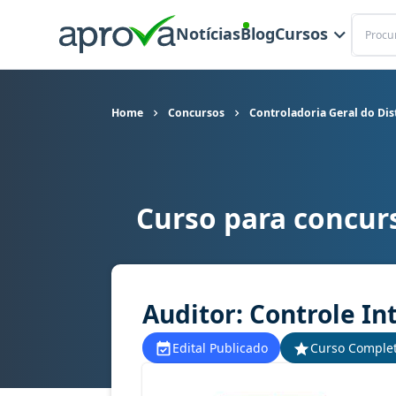
Buscar
Notícias
Blog
Cursos
Home
Concursos
Controladoria Geral do Dis
Curso para concurs
Curso para concurso CGDF (DF) - Controladoria Ge
Auditor: Controle In
Edital Publicado
Curso Comple