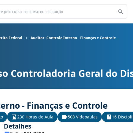
trito Federal
Auditor: Controle Interno - Finanças e Controle
o Controladoria Geral do Dis
ral do Distrito Federal cargo Auditor: Controle Interno - Finanças
terno - Finanças e Controle
to
230 Horas de Aula
508 Videoaulas
16 Discipl
Detalhes