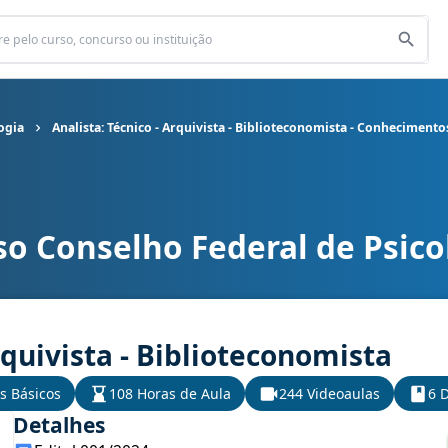
ogia
Analista: Técnico - Arquivista - Biblioteconomista - Conhecimento
so Conselho Federal de Psico
sicologia cargo Analista: Técnico - Arquivista - Biblioteconomista
rquivista - Biblioteconomista
s Básicos
108 Horas de Aula
244 Videoaulas
6 D
Detalhes