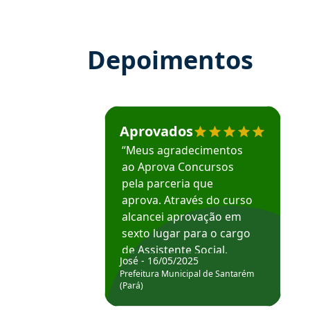
Depoimentos
Estudante José recomenda o Aprova Concu
Aprovados
“Meus agradecimentos
ao Aprova Concursos
pela parceria que
aprova. Através do curso
alcancei aprovação em
sexto lugar para o cargo
de Assistente Social.
José - 16/05/2025
Hoje estou atuando na
Prefeitura Municipal de Santarém
Prefeitura de Santarém.
(Pará)
Obrigado ao professores