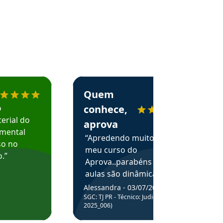
menda o Aprova Concursos em depoimento
Estudante Alessandra recomenda o Aprova 
Quem
o
conhece,
erial do
aprova
amental
“Apredendo muito no
so no
meu curso do
.”
Aprova..parabéns pelas
aulas são dinâmicas e
me ajudam a entender
Alessandra - 03/07/2025
melhor os assuntos.”
SGC: TJ PR - Técnico: Judiciário (Edital
2025_006)