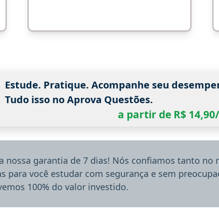
Estude. Pratique. Acompanhe seu desempe
Tudo isso no Aprova Questões.
a partir de R$ 14,9
a nossa garantia de 7 dias! Nós confiamos tanto no
ias para você estudar com segurança e sem preocupaç
lvemos 100% do valor investido.