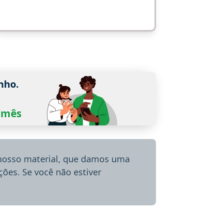
nho.
0/mês
 nosso material, que damos uma
ões. Se você não estiver