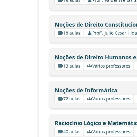
79 aulas
Profº. Valber Freitas 
Noções de Direito Constitucio
18 aulas
Profº. Julio Cesar Hid
Noções de Direito Humanos e 
13 aulas
Vários professores
Noções de Informática
72 aulas
Vários professores
Raciocínio Lógico e Matemáti
40 aulas
Vários professores