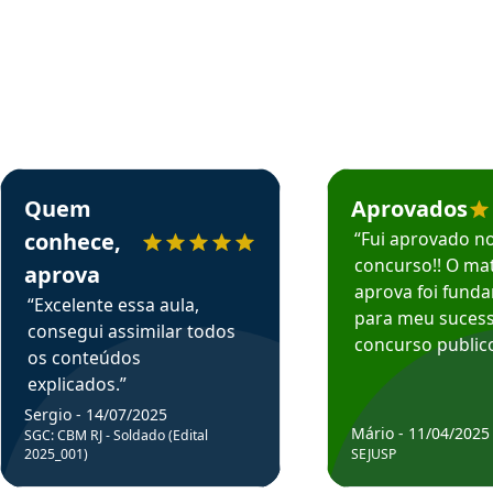
rsos em depoimento
Estudante Sergio recomenda o Aprova Concursos em depoimento
Estudante Mário reco
Quem
Aprovados
conhece,
“Fui aprovado n
concurso!! O mat
aprova
aprova foi fund
“Excelente essa aula,
para meu suces
consegui assimilar todos
concurso publico
os conteúdos
explicados.”
Sergio - 14/07/2025
Mário - 11/04/2025
SGC: CBM RJ - Soldado (Edital
2025_001)
SEJUSP