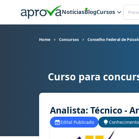
Buscar
Notícias
Blog
Cursos
Home
Concursos
Conselho Federal de Psicol
Curso para concur
Curso para concurso CFP - Conselho Federal de P
Analista: Técnico - A
Edital Publicado
Conhecimento