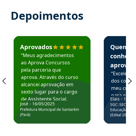
Depoimentos
Estudante José recomenda o Aprova Concursos em depoime
Estudante Elai
Aprovados
Quem
“Meus agradecimentos
conhece
ao Aprova Concursos
aprova
pela parceria que
“Excelente
aprova. Através do curso
dos conte
alcancei aprovação em
meu curso,
sexto lugar para o cargo
para enten
de Assistente Social.
Elais - 15/07
colocar em
José - 16/05/2025
SGC: SEC BA - 
Hoje estou atuando na
através da
Prefeitura Municipal de Santarém
Educação Básic
Prefeitura de Santarém.
(Pará)
(Edital 2025_0
de questõe
Obrigado ao professores
e ao APROVA!”