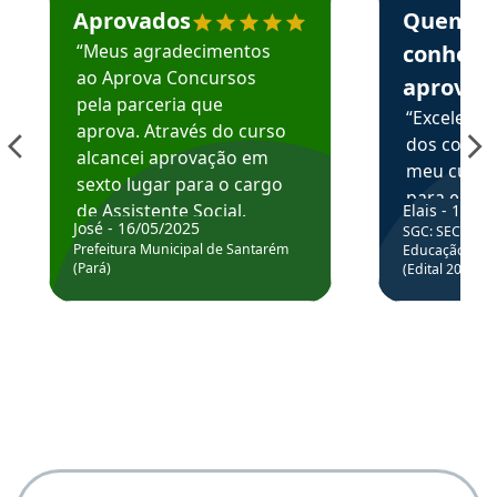
Aprovados
Quem
“Meus agradecimentos
conhece
ao Aprova Concursos
aprova
pela parceria que
“Excelente
aprova. Através do curso
dos conte
alcancei aprovação em
meu curso,
sexto lugar para o cargo
para enten
de Assistente Social.
Elais - 15/07
colocar em
José - 16/05/2025
SGC: SEC BA - 
Hoje estou atuando na
através da
Prefeitura Municipal de Santarém
Educação Básic
Prefeitura de Santarém.
(Pará)
(Edital 2025_0
de questõe
Obrigado ao professores
e ao APROVA!”