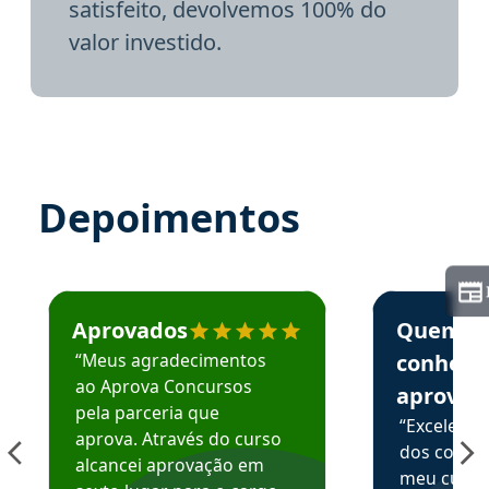
satisfeito, devolvemos 100% do
valor investido.
Depoimentos
Estudante José recomenda o Aprova Concursos em depoime
Estudante Elai
Aprovados
Quem
“Meus agradecimentos
conhece
ao Aprova Concursos
aprova
pela parceria que
“Excelente
aprova. Através do curso
dos conte
alcancei aprovação em
meu curso,