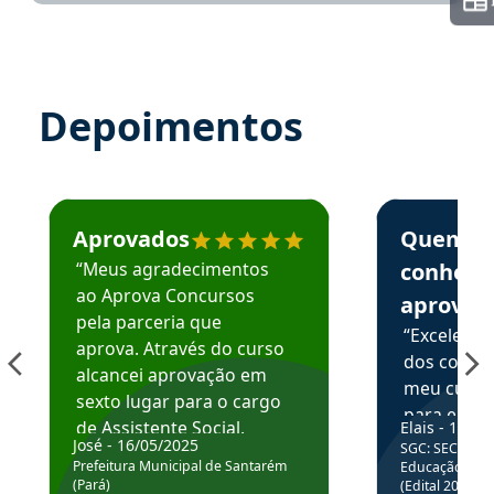
Depoimentos
Estudante José recomenda o Aprova Concursos em depoime
Estudante Elai
Aprovados
Quem
“Meus agradecimentos
conhece
ao Aprova Concursos
aprova
pela parceria que
“Excelente
aprova. Através do curso
dos conte
alcancei aprovação em
meu curso,
sexto lugar para o cargo
para enten
de Assistente Social.
Elais - 15/07
colocar em
José - 16/05/2025
SGC: SEC BA - 
Hoje estou atuando na
através da
Prefeitura Municipal de Santarém
Educação Básic
Prefeitura de Santarém.
(Pará)
(Edital 2025_0