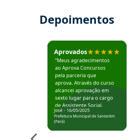
Depoimentos
Estudante José recomenda o Aprova Concu
Aprovados
“Meus agradecimentos
ao Aprova Concursos
pela parceria que
aprova. Através do curso
alcancei aprovação em
sexto lugar para o cargo
de Assistente Social.
José - 16/05/2025
Hoje estou atuando na
Prefeitura Municipal de Santarém
Prefeitura de Santarém.
(Pará)
Obrigado ao professores
e ao APROVA!”