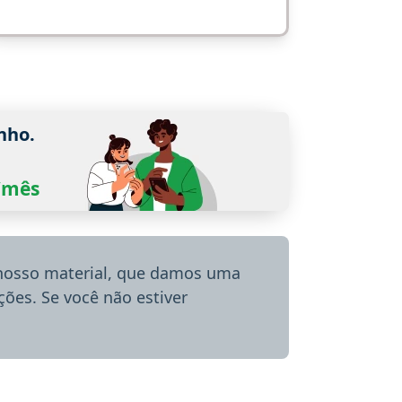
nho.
0/mês
 nosso material, que damos uma
ões. Se você não estiver