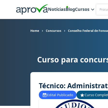
Buscar
Notícias
Blog
Cursos
Home
Concursos
Conselho Federal de Fonoa
Curso para concur
Curso para concurso CFFA - Conselho Federal de
Técnico: Administrat
Edital Publicado
Curso Comple