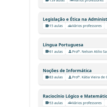
139 aulas
Vários professores
Legislação e Ética na Adminis
15 aulas
Vários professores
Língua Portuguesa
61 aulas
Profº. Nelson Atilio Sa
Noções de Informática
83 aulas
Profº. Kátia Vieira de
Raciocínio Lógico e Matemáti
53 aulas
Vários professores