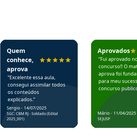
rsos em depoimento
Estudante Sergio recomenda o Aprova Concursos em depoimento
Estudante Mário reco
Quem
Aprovados
conhece,
“Fui aprovado n
concurso!! O mat
aprova
aprova foi fund
“Excelente essa aula,
para meu suces
consegui assimilar todos
concurso publico
os conteúdos
explicados.”
Sergio - 14/07/2025
Mário - 11/04/2025
SGC: CBM RJ - Soldado (Edital
2025_001)
SEJUSP