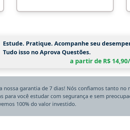
Estude. Pratique. Acompanhe seu desempe
Tudo isso no Aprova Questões.
a partir de R$ 14,9
a nossa garantia de 7 dias! Nós confiamos tanto no
ias para você estudar com segurança e sem preocupaç
lvemos 100% do valor investido.