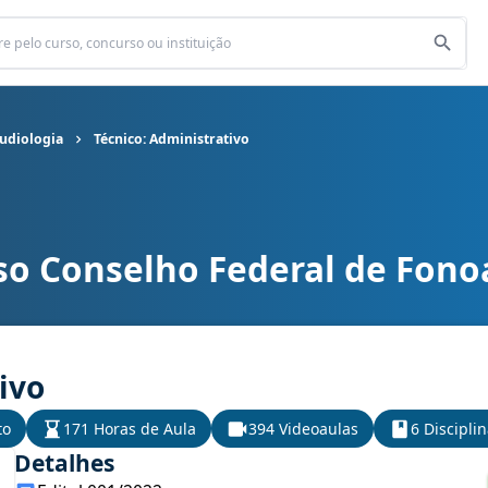
udiologia
Técnico: Administrativo
so Conselho Federal de Fono
 Fonoaudiologia cargo Técnico: Administrativo
ivo
to
171 Horas de Aula
394 Videoaulas
6 Discipli
Detalhes