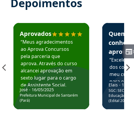
Depoimentos
Estudante José recomenda o Aprova Concursos em depoime
Estudante Elai
Aprovados
Quem
“Meus agradecimentos
conhece
ao Aprova Concursos
aprova
pela parceria que
“Excelente
aprova. Através do curso
dos conte
alcancei aprovação em
meu curso,
sexto lugar para o cargo
para enten
de Assistente Social.
Elais - 15/07
colocar em
José - 16/05/2025
SGC: SEC BA - 
Hoje estou atuando na
através da
Prefeitura Municipal de Santarém
Educação Básic
Prefeitura de Santarém.
(Pará)
(Edital 2025_0
de questõe
Obrigado ao professores
e ao APROVA!”