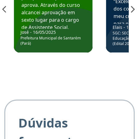
“Excelente
aprova. Através do curso
dos conte
alcancei aprovação em
meu curso,
sexto lugar para o cargo
para enten
de Assistente Social.
Elais - 15/07
colocar em
José - 16/05/2025
SGC: SEC BA - 
Hoje estou atuando na
através da
Prefeitura Municipal de Santarém
Educação Básic
Prefeitura de Santarém.
(Pará)
(Edital 2025_0
de questõe
Obrigado ao professores
e ao APROVA!”
Dúvidas