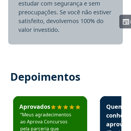
estudar com segurança e sem
preocupações. Se você não estiver
satisfeito, devolvemos 100% do
valor investido.
Depoimentos
Estudante José recomenda o Aprova Concursos em depoime
Estudante Elai
Aprovados
Quem
“Meus agradecimentos
conhece
ao Aprova Concursos
aprova
pela parceria que