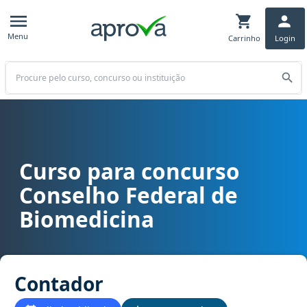
Menu
Carrinho
Login
Buscar
Curso para concurso
Curso para concurso CFBM - Conselho Federal de Biomedicina car
Conselho Federal de
Biomedicina
Contador