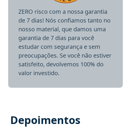
ZERO risco com a nossa garantia
de 7 dias! Nós confiamos tanto no
nosso material, que damos uma
garantia de 7 dias para você
estudar com segurança e sem
preocupações. Se você não estiver
satisfeito, devolvemos 100% do
valor investido.
Depoimentos