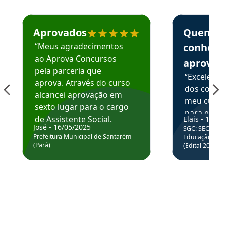
Estudante José recomenda o Aprova Concursos em depoime
Estudante Elai
Aprovados
Quem
“Meus agradecimentos
conhece
ao Aprova Concursos
aprova
pela parceria que
“Excelente
aprova. Através do curso
dos conte
alcancei aprovação em
meu curso,
sexto lugar para o cargo
para enten
de Assistente Social.
Elais - 15/07
colocar em
José - 16/05/2025
SGC: SEC BA - 
Hoje estou atuando na
através da
Prefeitura Municipal de Santarém
Educação Básic
Prefeitura de Santarém.
(Pará)
(Edital 2025_0
de questõe
Obrigado ao professores
e ao APROVA!”