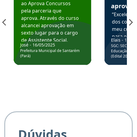
ao Aprova Concursos
aprova
pela parceria que
“Excelente
aprova. Através do curso
dos conte
alcancei aprovação em
meu curso,
sexto lugar para o cargo
para enten
de Assistente Social.
Elais - 15/07
colocar em
José - 16/05/2025
SGC: SEC BA - 
Hoje estou atuando na
através da
Prefeitura Municipal de Santarém
Educação Básic
Prefeitura de Santarém.
(Pará)
(Edital 2025_0
de questõe
Obrigado ao professores
e ao APROVA!”
Dúvidas