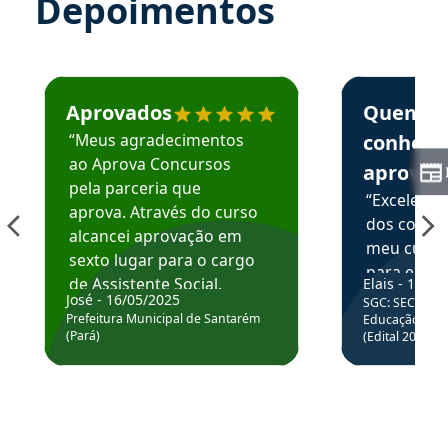
Depoimentos
Estudante José recomenda o Aprova Concursos em depoime
Estudante Elai
Aprovados
Quem
“Meus agradecimentos
conhece
ao Aprova Concursos
aprova
pela parceria que
“Excelente
aprova. Através do curso
dos conte
alcancei aprovação em
meu curso,
sexto lugar para o cargo
para enten
de Assistente Social.
Elais - 15/07
colocar em
José - 16/05/2025
SGC: SEC BA - 
Hoje estou atuando na
através da
Prefeitura Municipal de Santarém
Educação Básic
Prefeitura de Santarém.
(Pará)
(Edital 2025_0
de questõe
Obrigado ao professores
e ao APROVA!”