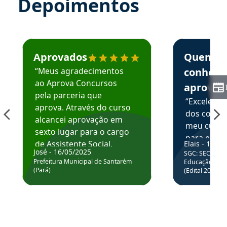
Depoimentos
Estudante José recomenda o Aprova Concursos em depoime
Estudante Elai
Aprovados
Quem
“Meus agradecimentos
conhece
ao Aprova Concursos
aprova
pela parceria que
“Excelente
aprova. Através do curso
dos conte
alcancei aprovação em
meu curso,
sexto lugar para o cargo
para enten
de Assistente Social.
Elais - 15/07
colocar em
José - 16/05/2025
SGC: SEC BA - 
Hoje estou atuando na
através da
Prefeitura Municipal de Santarém
Educação Básic
Prefeitura de Santarém.
(Pará)
(Edital 2025_0
de questõe
Obrigado ao professores
e ao APROVA!”