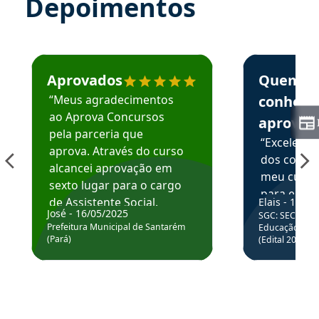
Depoimentos
Estudante José recomenda o Aprova Concursos em depoime
Estudante Elai
Aprovados
Quem
“Meus agradecimentos
conhece
ao Aprova Concursos
aprova
pela parceria que
“Excelente
aprova. Através do curso
dos conte
alcancei aprovação em
meu curso,
sexto lugar para o cargo
para enten
de Assistente Social.
Elais - 15/07
colocar em
José - 16/05/2025
SGC: SEC BA - 
Hoje estou atuando na
através da
Prefeitura Municipal de Santarém
Educação Básic
Prefeitura de Santarém.
(Pará)
(Edital 2025_0
de questõe
Obrigado ao professores
e ao APROVA!”