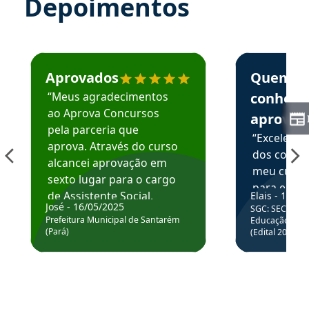
Depoimentos
Estudante José recomenda o Aprova Concursos em depoime
Estudante Elai
Aprovados
Quem
“Meus agradecimentos
conhece
ao Aprova Concursos
aprova
pela parceria que
“Excelente
aprova. Através do curso
dos conte
alcancei aprovação em
meu curso,
sexto lugar para o cargo
para enten
de Assistente Social.
Elais - 15/07
colocar em
José - 16/05/2025
SGC: SEC BA - 
Hoje estou atuando na
através da
Prefeitura Municipal de Santarém
Educação Básic
Prefeitura de Santarém.
(Pará)
(Edital 2025_0
de questõe
Obrigado ao professores
e ao APROVA!”