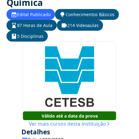
Química
Edital Publicado
Conhecimentos Básicos
87 Horas de Aula
214 Videoaulas
5 Disciplinas
Válido até a data da prova
Ver mais cursos desta instituição
Detalhes