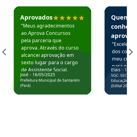
Estudante José recomenda o Aprova Concursos em depoime
Estudante Elai
Aprovados
Quem
“Meus agradecimentos
conhece
ao Aprova Concursos
aprova
pela parceria que
“Excelente
aprova. Através do curso
dos conte
alcancei aprovação em
meu curso,
sexto lugar para o cargo
para enten
de Assistente Social.
Elais - 15/07
colocar em
José - 16/05/2025
SGC: SEC BA - 
Hoje estou atuando na
através da
Prefeitura Municipal de Santarém
Educação Básic
Prefeitura de Santarém.
(Pará)
(Edital 2025_0
de questõe
Obrigado ao professores
e ao APROVA!”