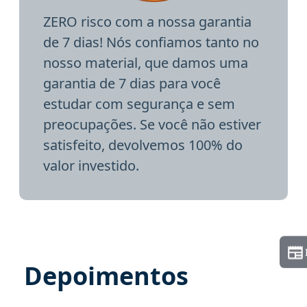
ZERO risco com a nossa garantia
de 7 dias! Nós confiamos tanto no
nosso material, que damos uma
garantia de 7 dias para você
estudar com segurança e sem
preocupações. Se você não estiver
satisfeito, devolvemos 100% do
valor investido.
Depoimentos