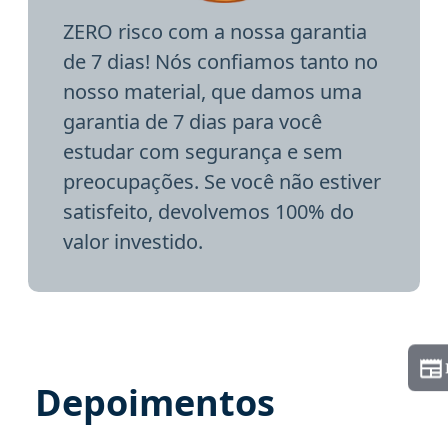
ZERO risco com a nossa garantia
de 7 dias! Nós confiamos tanto no
nosso material, que damos uma
garantia de 7 dias para você
estudar com segurança e sem
preocupações. Se você não estiver
satisfeito, devolvemos 100% do
valor investido.
Depoimentos