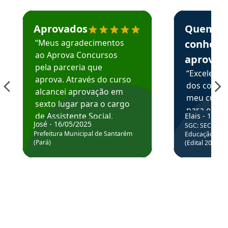
Estudante José recomenda o Aprova Concursos em depoime
Estudante Elai
Aprovados
Quem
“Meus agradecimentos
conhece
ao Aprova Concursos
aprova
pela parceria que
“Excelente
aprova. Através do curso
dos conte
alcancei aprovação em
meu curso,
sexto lugar para o cargo
para enten
de Assistente Social.
Elais - 15/07
colocar em
José - 16/05/2025
SGC: SEC BA - 
Hoje estou atuando na
através da
Prefeitura Municipal de Santarém
Educação Básic
Prefeitura de Santarém.
(Pará)
(Edital 2025_0
de questõe
Obrigado ao professores
e ao APROVA!”