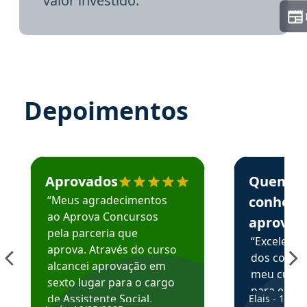
valor investido.
Depoimentos
Estudante José recomenda o Aprova Concursos em depoime
Estudante Elai
Aprovados
Quem
“Meus agradecimentos
conhece
ao Aprova Concursos
aprova
pela parceria que
“Excelente
aprova. Através do curso
dos conte
alcancei aprovação em
meu curso,
sexto lugar para o cargo
para enten
de Assistente Social.
Elais - 15/07
colocar em