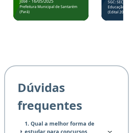
José - 16/05/2025
SGC: SEC BA - 
Hoje estou atuando na
através da
Prefeitura Municipal de Santarém
Educação Básic
Prefeitura de Santarém.
(Pará)
(Edital 2025_0
de questõe
Obrigado ao professores
e ao APROVA!”
Dúvidas
frequentes
1. Qual a melhor forma de
estudar para concursos