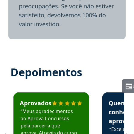
preocupações. Se você não estiver
satisfeito, devolvemos 100% do
valor investido.
Depoimentos
Estudante José recomenda o Aprova Concursos em depoime
Estudante Elai
Aprovados
Quem
“Meus agradecimentos
conhece
ao Aprova Concursos
aprova
pela parceria que
“Excelente
aprova. Através do curso