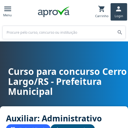
Menu
Carrinho
Login
Buscar
Curso para concurso Cerro
Curso para concurso Cerro Largo/RS - Prefeitura Municipal cargo Au
Largo/RS - Prefeitura
Municipal
Auxiliar: Administrativo