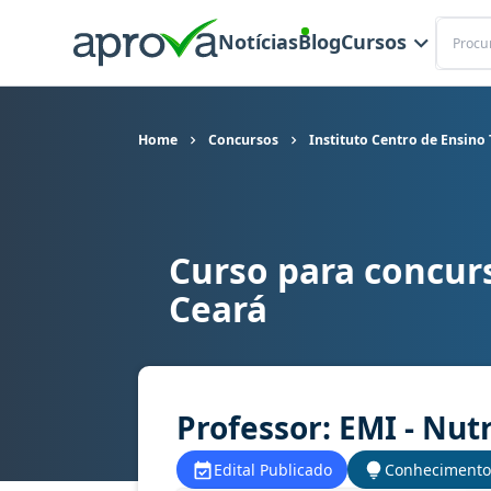
Buscar
Notícias
Blog
Cursos
Home
Concursos
Instituto Centro de Ensino
Curso para concurs
Curso para concurso CENTEC (CE) - Instituto Cen
Ceará
Professor: EMI - Nut
Edital Publicado
Conhecimento