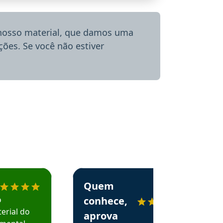
 nosso material, que damos uma
ões. Se você não estiver
menda o Aprova Concursos em depoimento
Estudante Alessandra recomenda o Aprova 
Quem
o
conhece,
erial do
aprova