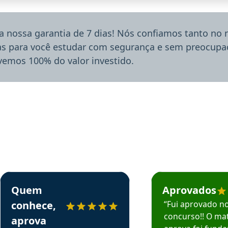
a nossa garantia de 7 dias! Nós confiamos tanto no
ias para você estudar com segurança e sem preocupaç
lvemos 100% do valor investido.
rsos em depoimento
Estudante Sergio recomenda o Aprova Concursos em depoimento
Estudante Mário reco
Quem
Aprovados
conhece,
“Fui aprovado n
concurso!! O mat
aprova