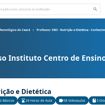
 Tecnológico do Ceará
Professor: EMI - Nutrição e Dietética - Conheci
o Instituto Centro de Ensin
tro de Ensino Tecnológico do Ceará cargo Professor: EMI - Nutriçã
rição e Dietética
s Básicos
24 Horas de Aula
58 Videoaulas
3 Dis