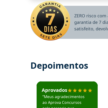
ZERO risco com 
garantia de 7 d
satisfeito, devo
Depoimentos
Estudante José recomenda o Aprova Concu
Aprovados
“Meus agradecimentos
ao Aprova Concursos