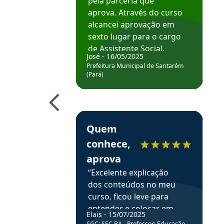
pela parceria que
aprova. Através do curso
alcancei aprovação em
sexto lugar para o cargo
de Assistente Social.
José - 16/05/2025
Hoje estou atuando na
Prefeitura Municipal de Santarém
Prefeitura de Santarém.
(Pará)
Obrigado ao professores
e ao APROVA!”
Estudante Elais recomenda o Aprova Concu
Quem
conhece,
aprova
“Excelente explicação
dos conteúdos no meu
curso, ficou leve para
entender e colocar em
Elais - 15/07/2025
prática através da
SGC: SEC BA - Professor: Educação