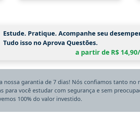
Estude. Pratique. Acompanhe seu desempe
Tudo isso no Aprova Questões.
a partir de R$ 14,9
a nossa garantia de 7 dias! Nós confiamos tanto no
ias para você estudar com segurança e sem preocupaç
lvemos 100% do valor investido.