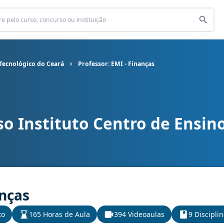
 Tecnológico do Ceará
Professor: EMI - Finanças
o Instituto Centro de Ensin
tro de Ensino Tecnológico do Ceará cargo Professor: EMI - Finança
anças
to
165 Horas de Aula
394 Videoaulas
9 Discipli