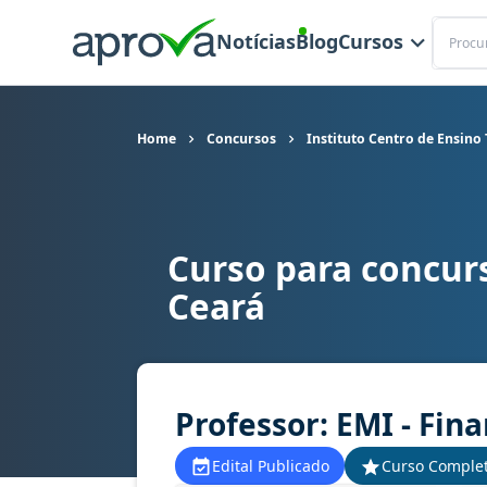
Buscar
Notícias
Blog
Cursos
Home
Concursos
Instituto Centro de Ensino
Curso para concurs
Curso para concurso CENTEC (CE) - Instituto Cen
Ceará
Professor: EMI - Fin
Edital Publicado
Curso Comple