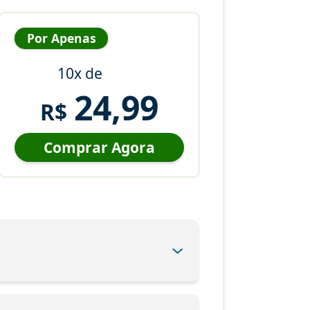
Por Apenas
10x de
24,99
R$
Comprar Agora