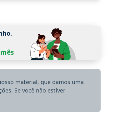
nho.
0/mês
 nosso material, que damos uma
ões. Se você não estiver