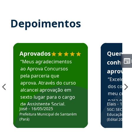
Depoimentos
Estudante José recomenda o Aprova Concursos em depoime
Estudante Elai
Aprovados
Quem
“Meus agradecimentos
conhece
ao Aprova Concursos
aprova
pela parceria que
“Excelente
aprova. Através do curso
dos conte
alcancei aprovação em
meu curso,
sexto lugar para o cargo
para enten
de Assistente Social.
Elais - 15/07
colocar em
José - 16/05/2025
SGC: SEC BA - 
Hoje estou atuando na
através da
Prefeitura Municipal de Santarém
Educação Básic
Prefeitura de Santarém.
(Pará)
(Edital 2025_0
de questõe
Obrigado ao professores