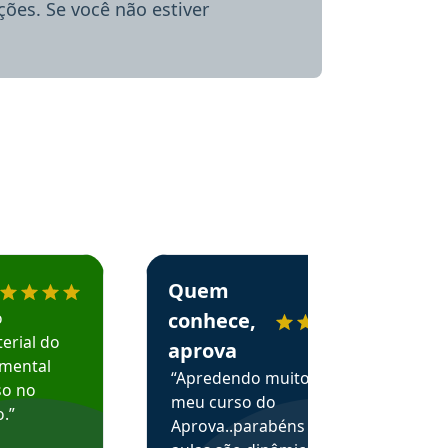
ões. Se você não estiver
menda o Aprova Concursos em depoimento
Estudante Alessandra recomenda o Aprova 
Quem
o
conhece,
erial do
aprova
amental
“Apredendo muito no
so no
meu curso do
.”
Aprova..parabéns pelas