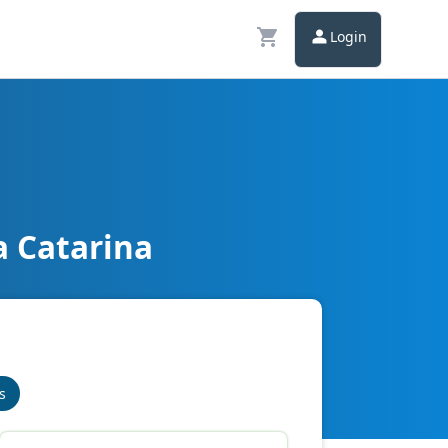
Login
a Catarina
s