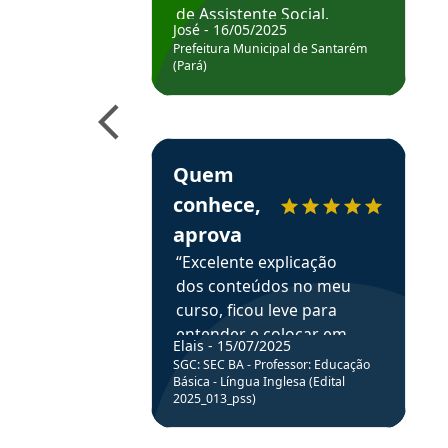
de Assistente Social.
José - 16/05/2025
Hoje estou atuando na
Prefeitura Municipal de Santarém
Prefeitura de Santarém.
(Pará)
Obrigado ao professores
e ao APROVA!”
Estudante Elais recomenda o Aprova Concu
Quem
conhece,
aprova
“Excelente explicação
dos conteúdos no meu
curso, ficou leve para
entender e colocar em
Elais - 15/07/2025
prática através da
SGC: SEC BA - Professor: Educação
resolução de questões.”
Básica - Língua Inglesa (Edital
2025_013_pss)