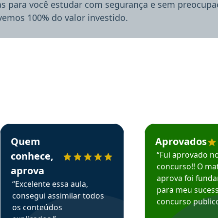
ias para você estudar com segurança e sem preocupaç
lvemos 100% do valor investido.
rsos em depoimento
Estudante Sergio recomenda o Aprova Concursos em depoimento
Estudante Mário reco
Quem
Aprovados
conhece,
“Fui aprovado n
concurso!! O mat
aprova
aprova foi fund
“Excelente essa aula,
para meu suces
consegui assimilar todos
concurso publico
os conteúdos