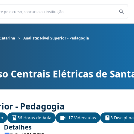
 Catarina
Analista: Nível Superior - Pedagogia
o Centrais Elétricas de Sant
 de Santa Catarina cargo Analista: Nível Superior - Pedagogia
rior - Pedagogia
to
56 Horas de Aula
117 Videoaulas
3 Disciplina
Detalhes