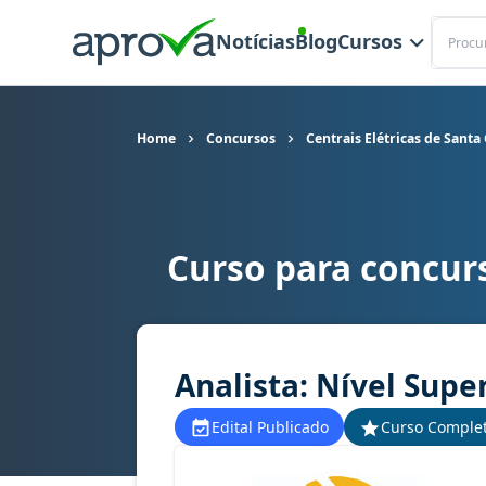
Buscar
Notícias
Blog
Cursos
Home
Concursos
Centrais Elétricas de Santa
Curso para concurs
Curso para concurso Celesc - Centrais Elétricas
Analista: Nível Supe
Edital Publicado
Curso Comple