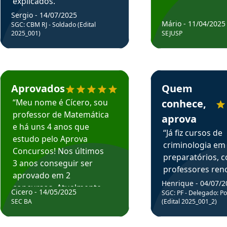
explicados.”
Sergio - 14/07/2025
Mário - 11/04/2025
SGC: CBM RJ - Soldado (Edital
2025_001)
SEJUSP
rsos em depoimento
Estudante Cicero recomenda o Aprova Concursos em depoimento
Estudante Henrique r
Aprovados
Quem
“Meu nome é Cícero, sou
conhece,
professor de Matemática
aprova
e há uns 4 anos que
“Já fiz cursos de
estudo pelo Aprova
criminologia em
Concursos! Nos últimos
preparatórios, 
3 anos conseguir ser
professores re
aprovado em 2
fiz curso em pós
Henrique - 04/07/2
concursos. Atualmente,
Cicero - 14/05/2025
graduação. Poré
SGC: PF - Delegado: Pol
estou atuando como
SEC BA
(Edital 2025_001_2)
Professor do Apr
professor de Matemática
sem dúvida, o m
do Estado da Bahia que