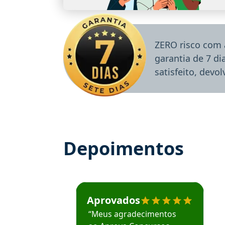
ZERO risco com 
garantia de 7 d
satisfeito, devo
Depoimentos
Estudante José recomenda o Aprova Concu
Aprovados
“Meus agradecimentos