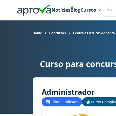
Buscar
Notícias
Blog
Cursos
Home
Concursos
Centrais Elétricas de Santa
Curso para concurs
Curso para concurso Celesc - Centrais Elétricas
Administrador
Edital Publicado
Curso Comple