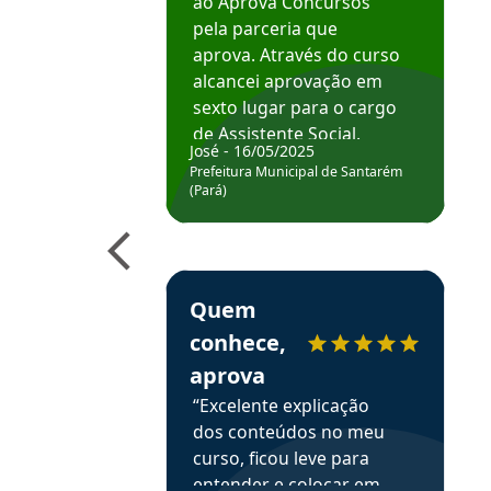
ao Aprova Concursos
pela parceria que
aprova. Através do curso
alcancei aprovação em
sexto lugar para o cargo
de Assistente Social.
José - 16/05/2025
Hoje estou atuando na
Prefeitura Municipal de Santarém
Prefeitura de Santarém.
(Pará)
Obrigado ao professores
e ao APROVA!”
Estudante Elais recomenda o Aprova Concu
Quem
conhece,
aprova
“Excelente explicação
dos conteúdos no meu
curso, ficou leve para
entender e colocar em