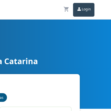
Login
a Catarina
nas