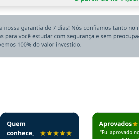
a nossa garantia de 7 dias! Nós confiamos tanto no
ias para você estudar com segurança e sem preocupaç
lvemos 100% do valor investido.
rsos em depoimento
Estudante Sergio recomenda o Aprova Concursos em depoimento
Estudante Mário reco
Quem
Aprovados
conhece,
“Fui aprovado n