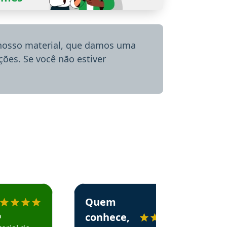
 nosso material, que damos uma
ões. Se você não estiver
menda o Aprova Concursos em depoimento
Estudante Alessandra recomenda o Aprova 
Quem
o
conhece,