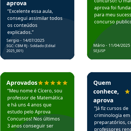
concurso!! O mat
aprova
aprova foi fund
“Excelente essa aula,
para meu suces
consegui assimilar todos
concurso publico
os conteúdos
explicados.”
Sergio - 14/07/2025
Mário - 11/04/2025
SGC: CBM RJ - Soldado (Edital
2025_001)
SEJUSP
rsos em depoimento
Estudante Cicero recomenda o Aprova Concursos em depoimento
Estudante Henrique r
Aprovados
Quem
“Meu nome é Cícero, sou
conhece,
professor de Matemática
aprova
e há uns 4 anos que
“Já fiz cursos de
estudo pelo Aprova
criminologia em
Concursos! Nos últimos
preparatórios, 
3 anos conseguir ser
professores re