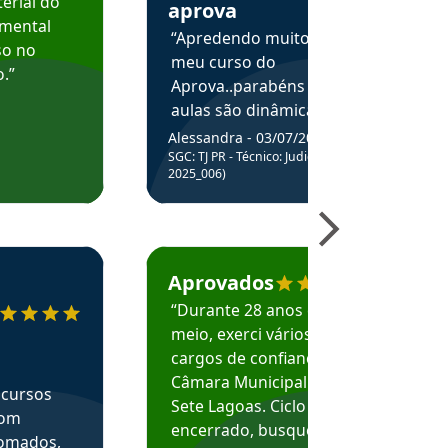
erial do
aprova
amental
“Apredendo muito no
so no
meu curso do
.”
Aprova..parabéns pelas
aulas são dinâmicas e
me ajudam a entender
Alessandra - 03/07/2025
melhor os assuntos.”
SGC: TJ PR - Técnico: Judiciário (Edital
2025_006)
ecomenda o Aprova Concursos em depoimento
Estudante Caio recomenda o Aprova Concur
Aprovados
“Durante 28 anos e
meio, exerci vários
cargos de confiança na
Câmara Municipal de
 cursos
Sete Lagoas. Ciclo
com
encerrado, busquei
nomados,