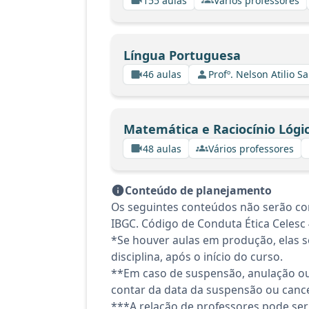
155 aulas
Vários professores
Língua Portuguesa
46 aulas
Profº. Nelson Atilio Sa
Matemática e Raciocínio Lógi
48 aulas
Vários professores
Conteúdo de planejamento
Os seguintes conteúdos não serão con
IBGC. Código de Conduta Ética Celesc
*Se houver aulas em produção, elas se
disciplina, após o início do curso.
**Em caso de suspensão, anulação ou
contar da data da suspensão ou canc
***A relação de professores pode ser