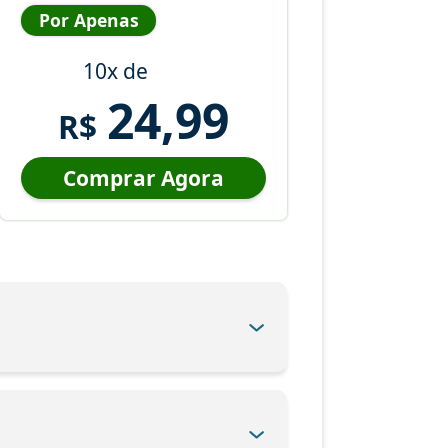
Por Apenas
10x de
24,99
R$
Comprar Agora