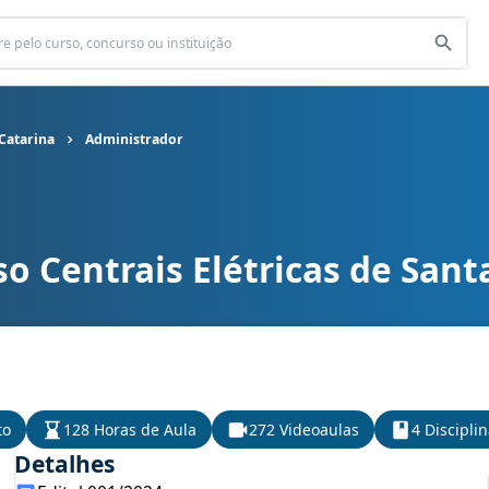
 Catarina
Administrador
o Centrais Elétricas de Sant
 de Santa Catarina cargo Administrador
to
128 Horas de Aula
272 Videoaulas
4 Discipli
Detalhes