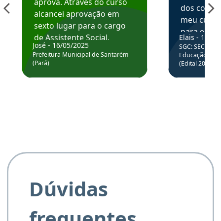
aprova. Através do curso
dos conte
alcancei aprovação em
meu curso,
sexto lugar para o cargo
para enten
de Assistente Social.
Elais - 15/07
colocar em
José - 16/05/2025
SGC: SEC BA - 
Hoje estou atuando na
através da
Prefeitura Municipal de Santarém
Educação Básic
Prefeitura de Santarém.
(Pará)
(Edital 2025_0
de questõe
Obrigado ao professores
e ao APROVA!”
Dúvidas
frequentes