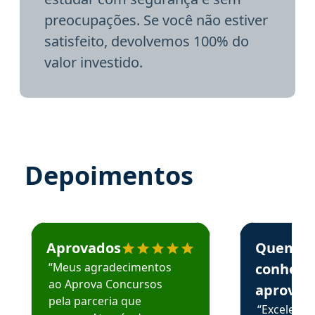
preocupações. Se você não estiver
satisfeito, devolvemos 100% do
valor investido.
Depoimentos
Estudante José recomenda o Aprova Concursos em depoime
Estudante Elai
Aprovados
Quem
“Meus agradecimentos
conhece
ao Aprova Concursos
aprova
pela parceria que
“Excelente