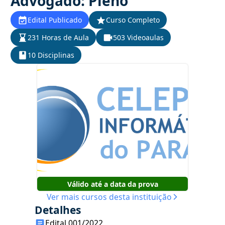
Advogado: Pleno
Edital Publicado
Curso Completo
231 Horas de Aula
503 Videoaulas
10 Disciplinas
Válido até a data da prova
Ver mais cursos desta instituição
Detalhes
Edital 001/2022